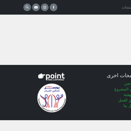
تندات
حات اخرى
نحن
 المشروع
هجية
 العمل
 بنا