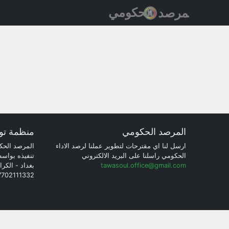
المرصد الحكومي
منظمة تو
ارسل لنا اي مقترحات لتطوير عملنا لرصد الاداء
المرصد الحك
الحكومي راسلنا على البريد الالكتروني
تنفيذه بواس
tawasoul.office@gmail.com
بغداد - الكرا
7702111332