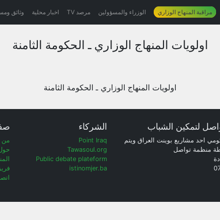
مراقبة المنهاج الوزاري
الوزراء والمسؤولين
مرصد TV
اخبار محلية
وثائق ومس
اولويات المنهاج الوزاري ـ الحكومة الثامنة
اولويات المنهاج الوزاري ـ الحكومة الثامنة
اصل لتمكين الشباب
الشركاء
صف
ومي احد مشاريع بوينت العراق ويتم
Point Iraq
من 
طة منظمة تواصل
Tawasoul.org
حول
دة
Public debate plateform
المن
0
istinomjer.ba
فريق
اتصل