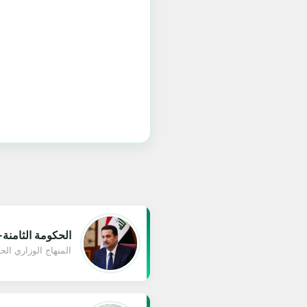
الحكومة الثامنة-الس
المنهاج الوزاري ال