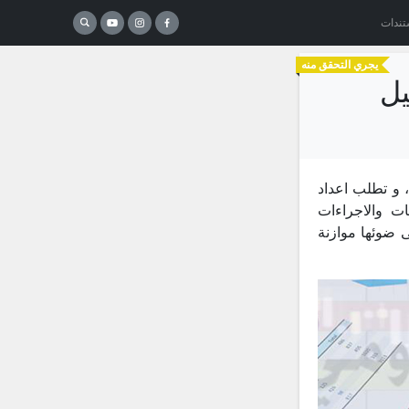
تندات
يجري التحقق منه
يل
داني، و تطلب اعداد
ت والاجراءات
ى ضوئها موازنة