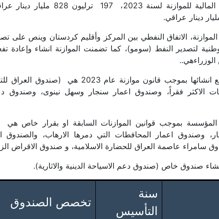
لموازنة، الاتفاق النفطي بين المركز وأقليم كردستان وينص على تصد
لوزراءهي..
الصناديق المزمع انشائها بموجب قانون موازنة عام 2023 ه
ات الاكثر فقراً، وصندوق اعمار سنجار وسهل نينوى، وصندوق د
 المؤسسة بموجب قوانين الموازنات السابقة او بقرار خاص هي 
، وصندوق اعمار المحافطات التي دمرها الارهاب، والصندوق الع
وق سامراء عاصمة العراق للحضارة الاسلامية، و صندوق الاقراض الز
نشاء صندوق خاص (صندوق دعم الاسياحة الدينية والاثارية).
سنة
تخصص الصندوق
التأسيس