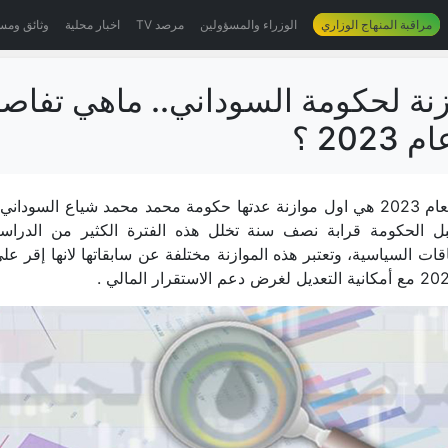
مراقبة المنهاج الوزاري
الوزراء والمسؤولين
مرصد TV
اخبار محلية
وثائق ومس
زنة لحكومة السوداني.. ماهي تفاص
202 ؟
موازنة العراق لعام 2023 هي اول موازنة عدتها حكومة محمد محمد شياع السو
بل الحكومة قرابة نصف سنة تخلل هذه الفترة الكثير من الدراسا
اقات السياسية، وتعتبر هذه الموازنة مختلفة عن سابقاتها لانها إقر عل