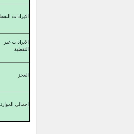
الايرادات النفط
الايرادات غير
النفطية
العجز
اجمالي الموازنة