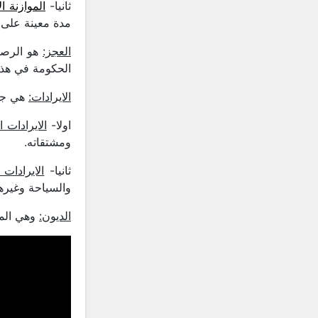
ثانيا-
الموازنة ال
مدة معينة على ا
العجز:
هو الرصيد
الحكومة في هذه 
الايرادات:
هي جمي
اولا-
الايرادات ا
ومشتقاته.
ثانيا-
الايرادات 
والسياحة وغيرها
الديون:
وهي المب