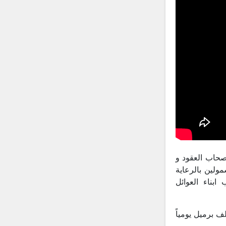
تثبيت الموظين من اصحاب العقود و
مولين بالرعاية
لاب ابناء العوائل
ازنة على اساس سعر برميل النفط (70 ) دولار وبكمية 3 مليون و 500 الف برميل يومياً