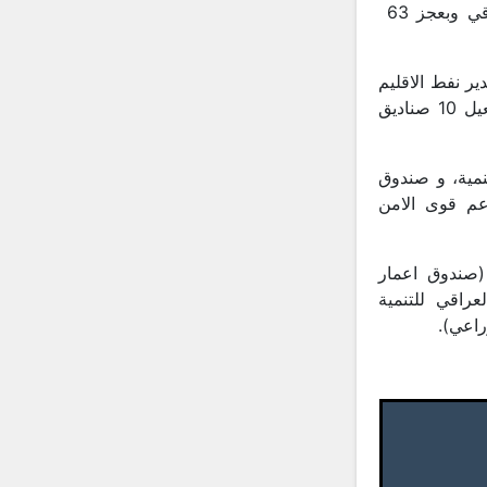
اذ بلغت القيمة المالية للموازنة لسنة 2023، 197 ترليون 828 مليار دينار عراقي وبعجز 63
ير نفط الاقليم
عبر الشركة الوطنية لتصدير النفط (سومو)، كما تضمنت الموازنة انشاء وإعادة تفعيل 10 صناديق
ي (صندوق العراق للتنمية، و صندوق
عم قوى الامن
(صندوق اعمار
راقي للتنمية
راعي).