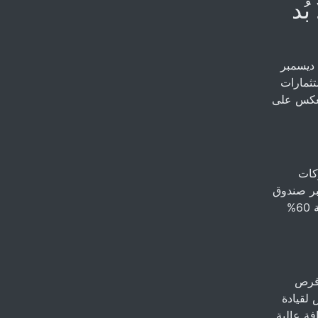
ُد
أكد رئيس الوزراء محمد شياع السوداني في مقابلته على قناة العراقية بتأريخ 20 ديسمبر
ستثمارات
 مما سينعكس على
كات
للقطاع الخاص، بناء 600 مدرسة عبر صندوق
العراق للتنمية ضمن القطاع الخاص، وتطوير الصناعات الدوائي للوصول الى نسبة 60%
 فرص
لقيادة
ة عالية.