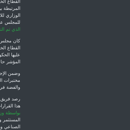
القطاع الخ
المرتبطة ب
الوزاري لل
للمجلس عدد
الذي تم ا
عليها الحك
المؤشر حال
وضمن الإجر
مختبرات ال
والفضة في 
رصد فريق ا
هذا القرار
بواسطة وزا
المستثمر و
الصناعي وال