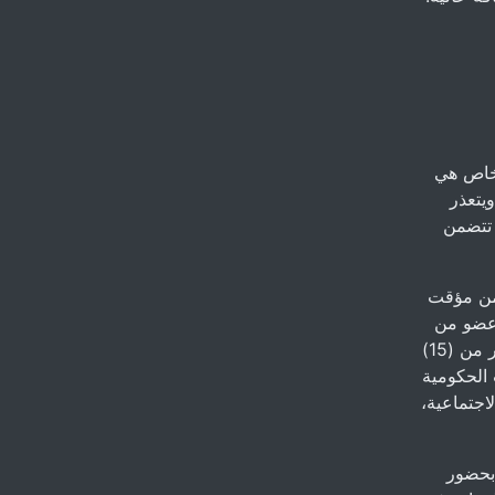
لخاص هي
ويتعذر
ا تتضمن
من مؤقت
 الوزراء محمد شياع السوداني ، حيث تم اختيار ( 160 ) عضو من
بين (228 ) مرشحاً، مقسمين على (13 ) قطاع اقتصادي و استثماري يمثلون اكثر من (15)
الحكومية
اجتماعية،
بحضور