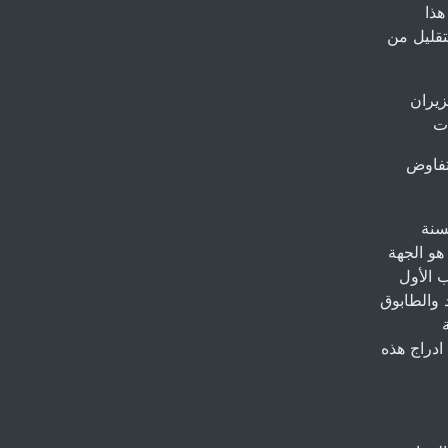
هذا
تقليل من
 العراقي للتجارة بتاريخ 5 حزيران
تفاوض
لضمانات وفق القانون قرار مجلس الوزراء رقم 23404 لسنة
هو الجهة
ب الأول
 والطابوق
ادراج هذه