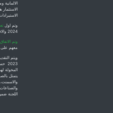
الالمانية و
الاستثمار 
الاستيرادات
وتم اول
تع
2024 والاقتراض بقيمة مليار يورو بحسب تصريح حيدر قاسم مقرر لجنة الضمانات
وتم الاتفاق م
معهم على 200 مليون دولار لصالح المصرف الصناع
2023 
المخولة لهذ
يتمثل بالصن
والاسمنت، ف
والصناعات 
اللجنة ضمن الموا