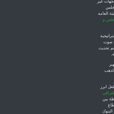
لجهات غير
مجلس
ئة العامة
جلس و
202 استناداً الى استراتيجية
 التي صوت
تم تحديث
.
يز
الذهب
عل ابرز
عراقي
طة بين
طاع
البنوك