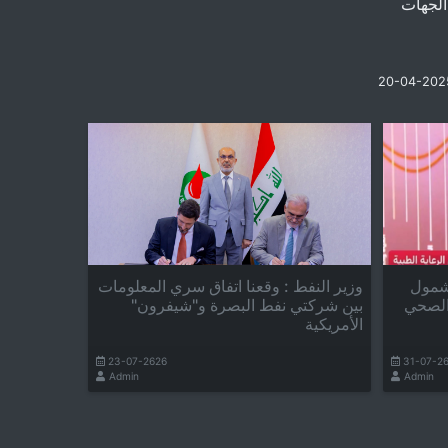
الجهات
20-04-202
 شمول
وزير النفط : وقعنا اتفاق سري المعلومات
الصحي
بين شركتي نفط البصرة و"شيفرون"
الأمريكية
23-07-2626
31-07-2
Admin
Admin