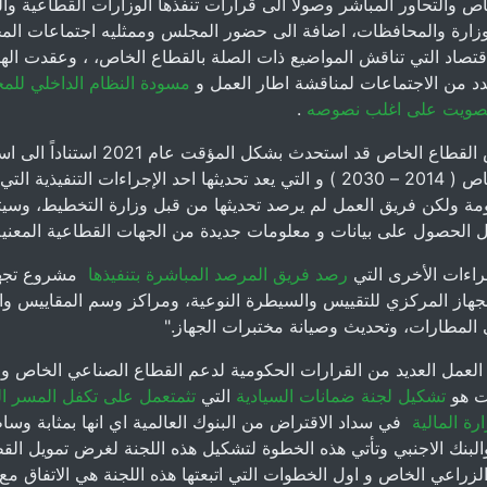
اص والتحاور المباشر وصولا الى قرارات تنفذها الوزارات القطاعية وا
وزارة والمحافظات، اضافة الى حضور المجلس وممثليه اجتماعات ال
اقتصاد التي تناقش المواضيع ذات الصلة بالقطاع الخاص، ، وعقدت الهي
 من الاجتماعات لمناقشة اطار العمل و
مسودة النظام الداخلي للم
لتصويت على اغلب نصوصه
.
كان مجلس القطاع الخاص قد استحدث بشكل المؤقت عام 1
القطاع الخاص ( 2014 – 2030 ) و التي يعد تحديثها احد الإجراءات التنفيذية
ومة ولكن فريق العمل لم يرصد تحديثها من قبل وزارة التخطيط، وسي
 الحصول على بيانات و معلومات جديدة من الجهات القطاعية المعنية
اءات الأخرى التي
رصد فريق المرصد المباشرة بتنفيذها
مشروع تجه
جهاز المركزي للتقييس والسيطرة النوعية، ومراكز وسم المقاييس و
المطارات، وتحديث وصيانة مختبرات الجهاز."
لعمل العديد من القرارات الحكومية لدعم القطاع الصناعي الخاص ول
ات هو
تشكيل لجنة ضمانات السيادية
التي
تثمتعمل على تكفل المسر ال
رة المالية
في سداد الاقتراض من البنوك العالمية اي انها بمثابة وسا
البنك الاجنبي وتأتي هذه الخطوة لتشكيل هذه اللجنة لغرض تمويل الق
زراعي الخاص و اول الخطوات التي اتبعتها هذه اللجنة هي الاتفاق مع 