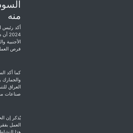
السودا
منه
2024 
فرص العمل 
كما أكد ال
صناعات محلي
يُذكر إن ا
العمل بفقر
هذا النشاط