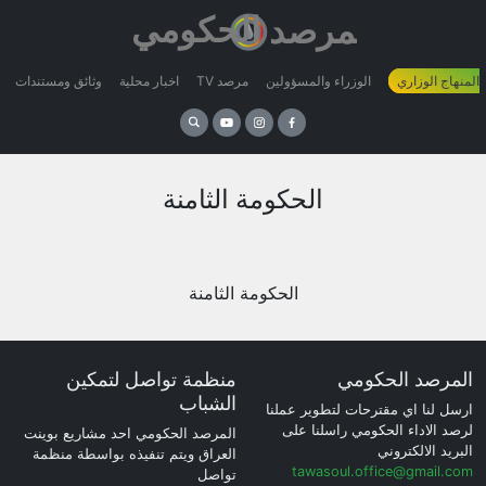
 المنهاج الوزاري
الوزراء والمسؤولين
مرصد TV
اخبار محلية
وثائق ومستندات
الحكومة الثامنة
الحكومة الثامنة
المرصد الحكومي
منظمة تواصل لتمكين
الشباب
ارسل لنا اي مقترحات لتطوير عملنا
لرصد الاداء الحكومي راسلنا على
المرصد الحكومي احد مشاريع بوينت
البريد الالكتروني
العراق ويتم تنفيذه بواسطة منظمة
tawasoul.office@gmail.com
تواصل