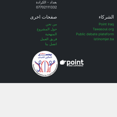
بغداد - الكرادة
07702111332
الشركاء
صفحات اخرى
Point Iraq
من نحن
Tawasoul.org
حول المشروع
Public debate plateform
المنهجية
istinomjer.ba
فريق العمل
اتصل بنا