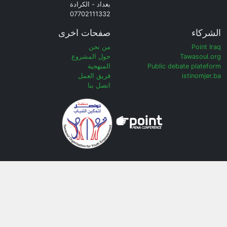
بغداد - الكرادة
07702111332
الشركاء
صفحات اخرى
Point Iraq
من نحن
Tawasoul.org
حول المشروع
Public debate plateform
المنهجية
istinomjer.ba
فريق العمل
اتصل بنا