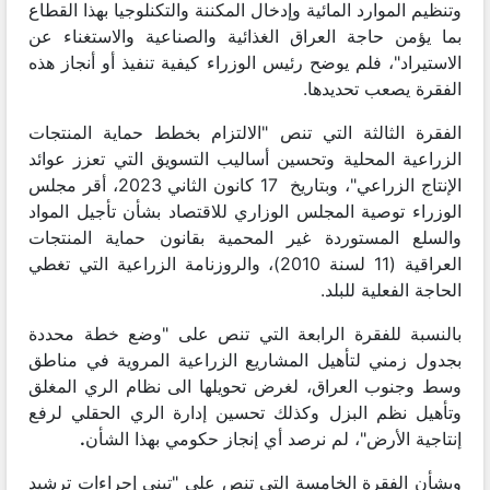
وتنظيم الموارد المائية وإدخال المكننة والتكنلوجيا بهذا القطاع
بما يؤمن حاجة العراق الغذائية والصناعية والاستغناء عن
الاستيراد"، فلم يوضح رئيس الوزراء كيفية تنفيذ أو أنجاز هذه
الفقرة يصعب تحديدها.
الفقرة الثالثة التي تنص "الالتزام بخطط حماية المنتجات
الزراعية المحلية وتحسين أساليب التسويق التي تعزز عوائد
الإنتاج الزراعي"، وبتاريخ 17 كانون الثاني 2023، أقر مجلس
الوزراء توصية المجلس الوزاري للاقتصاد بشأن تأجيل المواد
والسلع المستوردة غير المحمية بقانون حماية المنتجات
العراقية (11 لسنة 2010)، والروزنامة الزراعية التي تغطي
الحاجة الفعلية للبلد.
بالنسبة للفقرة الرابعة التي تنص على "وضع خطة محددة
بجدول زمني لتأهيل المشاريع الزراعية المروية في مناطق
وسط وجنوب العراق، لغرض تحويلها الى نظام الري المغلق
وتأهيل نظم البزل وكذلك تحسين إدارة الري الحقلي لرفع
إنتاجية الأرض"، لم نرصد أي إنجاز حكومي بهذا الشأن
.
وبشأن الفقرة الخامسة التي تنص على "تبني إجراءات ترشيد