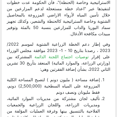
الاستراتيجية وخاصة (الحنطة)"، فأن الحكومة عدت خطوات
لتنفيذها عبر "اعداد خطة مستعجلة لدعم المزارعين من
خلال تأمين المياه لأرواء الاراضي المزروعة بالمحاصيل
الشتوية وخاصة الستراتيجية كالحنطة والشعير، وكذلك تجهيز
سماد اليوريا والداب للمزارعين بنسبة 50 بالمئة وتوفير
مبيدات مكافحة الأدغال.
وفي إطار دعم الخطة الزراعية الشتوية لموسم 2022/
2023 ، رصدنا بتاريخ 10 - 1- 2023 موافقة مجلس الوزراء
على إقرار
توصيات اجتماع اللجنة الدائمة
المشتركة بين
(وزارتي الزراعة، والموارد المائية) المنعقد بتأريخ 30 تشرين
الثاني 2022، بشأن إضافة الفقرتين وهي:
إضافة مساحة ( مليون دونم ) لتصبح المساحة الكلية
المزروعة على المياه السطحية (2,500,000) دونم،
فقط مليونان ونصف دونم
تأليف لجان مشتركة من مديريات الموارد المائية،
ومديريات الزراعة، واللجان الزراعية والجمعيات
الفلاحية بالتنسيق بينها وغرفة العمليات المؤلفة من