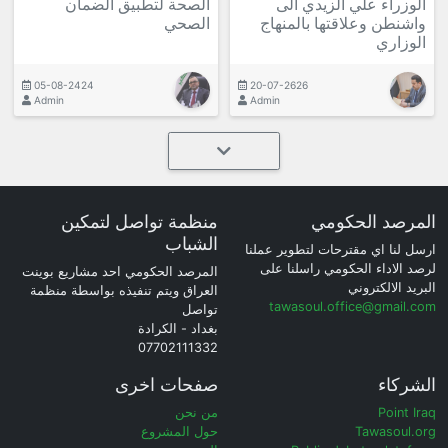
الوزراء علي الزيدي الى
الصحة لتطبيق الضمان
واشنطن وعلاقتها بالمنهاج
الصحي
الوزاري
05-08-2424
20-07-2626
Admin
Admin
المرصد الحكومي
منظمة تواصل لتمكين
الشباب
ارسل لنا اي مقترحات لتطوير عملنا
لرصد الاداء الحكومي راسلنا على
المرصد الحكومي احد مشاريع بوينت
البريد الالكتروني
العراق ويتم تنفيذه بواسطة منظمة
tawasoul.office@gmail.com
تواصل
بغداد - الكرادة
07702111332
الشركاء
صفحات اخرى
Point Iraq
من نحن
Tawasoul.org
حول المشروع