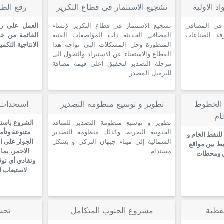
د الاولية
تشجيع الاستثمار في قطاع التكرير
رقع الطا
 في المصافي
تشجيع الاستثمار في قطاع التكرير لإنشاء
العمل على رفع
رفد الصناعات
المصافي الحديثة ذات المواصفات الفنية
القائمة من خ
المتطورة وحل المشكلات التي تواجه هذا
الانتاجية التكم
القطاع والاستغناء عن الاستيراد والتحول الى
مرحلة التصدير لتحقيق اعلى قيمة مضافة
للبرميل المصدر.
 الخطوط
تطوير و توسيع منظومة التصدير
استحداث 
ام
تطوير و توسيع منظومة التصدير للمنافذ
الشروع باستح
الجنوبية البحرية، وكذلك منظومة التصدير
متنوعة وتأم
للنفط الخام و
الشمالية إلى ميناء جيهان التركي و بشكل
الجوار على ا
ط بين مواقع
مستدام.
الاحمر، بما
في ومحطات
وتفادي أي توق
لاستيعاب ال
فطية
مشروع الجنوب المتكامل
تحس