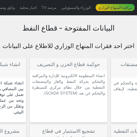
مراقبة المنهاج الوزاري
الوزراء والمسؤولين
مرصد TV
اخبار محلية
وثائق ومس
البيانات المفتوحة - قطاع النفط
اختر احد فقرات المنهاج الوزاري للاطلاع على البيانات
مشتقات
حوكمة قطاع الخزن و التصريف
انشاء شبكة
انشاء المنظومة الالكترونية للإدارة والمراقبة
والتحكم بحركة النفط والغاز والمشتقات
ة والتحكم في
انشاء شبكة ان
النفطية من خلال نظام مركزي للسيطرة
طية، لإيقاف
بين المصافي 
والتحكم عن بعد (SCADA SYSTEM).
تعمل على توفي
وتحد من عملي
وتقلل من الزخ
البيئي.
ت النفطية
تشجيع الاستثمار في قطاع
مشروع الن