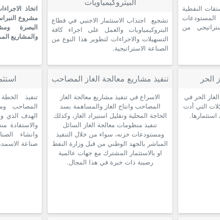
البيتروكيمياويات
قات النفطية
اتخاذ الاجراءا
لمستودعات
مشروع النبراس
تشجيع اجتذاب الاستثمار الاجنبي في قطاع
تراتيجي من
البصرة ومشا
البتروكيمياويات والعمل على اجراء كافة
والمشاريع المم
التسهيلات والاجراءات لتطوير هذا النوع من
الصناعة الاستراتيجية.
 الحر
تنفيذ مشاريع معالجة الغاز المصاحب
استثم
لغاز الحر في
الاسراع في تنفيذ مشاريع معالجة الغاز
تنفيذ الخطة 
لات التي أدت
المصاحب وانتاج الغاز والمساهمة بسد
المصاحب ومت
استثمارها.
الحاجة المحلية وتقليل استيراد الغاز، وكذلك
الهدف الذي وض
تنفيذ منظومات معالجة الغاز السائل
والاستفادة منه
ومستودعات خزنه، سواء من خلال التنفيذ
وانشاء الصنا
المباشر بالجهد الوطني من قبل وزارة النفط
صناعة الاسمدة 
او بالاستثمار المشترك مع جهات عالمية
رصينة ذات خبرة في هذا المجال.