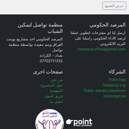
عرض الجميع
المرصد الحكومي
منظمة تواصل لتمكين
الشباب
ارسل لنا اي مقترحات لتطوير عملنا
لرصد الاداء الحكومي راسلنا على
المرصد الحكومي احد مشاريع بوينت
البريد الالكتروني
العراق ويتم تنفيذه بواسطة منظمة
tawasoul.office@gmail.com
تواصل
بغداد - الكرادة
07702111332
الشركاء
صفحات اخرى
Point Iraq
من نحن
Tawasoul.org
حول المشروع
Public debate plateform
المنهجية
istinomjer.ba
فريق العمل
اتصل بنا