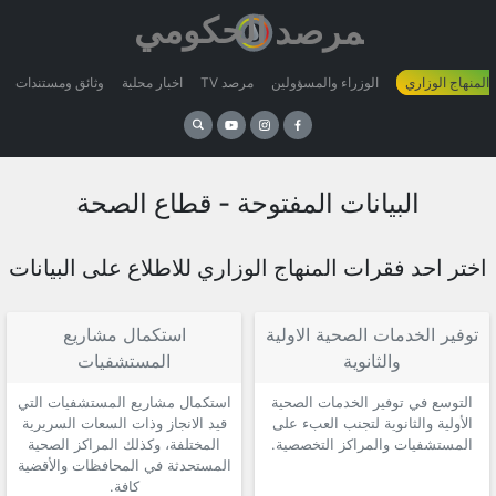
 المنهاج الوزاري
الوزراء والمسؤولين
مرصد TV
اخبار محلية
وثائق ومستندات
البيانات المفتوحة - قطاع الصحة
اختر احد فقرات المنهاج الوزاري للاطلاع على البيانات
توفير الخدمات الصحية الاولية
استكمال مشاريع
والثانوية
المستشفيات
التوسع في توفير الخدمات الصحية
استكمال مشاريع المستشفيات التي
الأولية والثانوية لتجنب العبء على
قيد الانجاز وذات السعات السريرية
المستشفيات والمراكز التخصصية.
المختلفة، وكذلك المراكز الصحية
المستحدثة في المحافظات والأقضية
كافة.