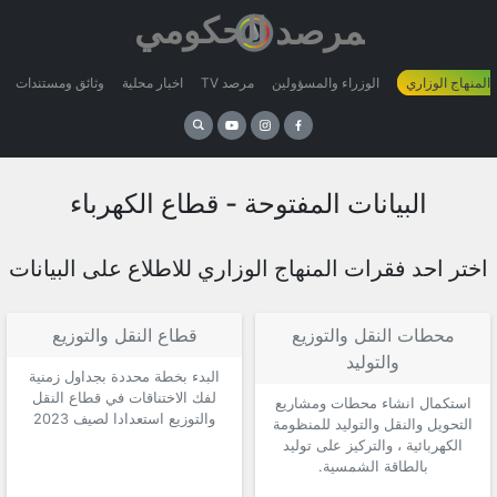
 المنهاج الوزاري
الوزراء والمسؤولين
مرصد TV
اخبار محلية
وثائق ومستندات
البيانات المفتوحة - قطاع الكهرباء
اختر احد فقرات المنهاج الوزاري للاطلاع على البيانات
محطات النقل والتوزيع
قطاع النقل والتوزيع
والتوليد
البدء بخطة محددة بجداول زمنية
لفك الاختناقات في قطاع النقل
استكمال انشاء محطات ومشاريع
والتوزيع استعدادا لصيف 2023
التحويل والنقل والتوليد للمنظومة
الكهربائية ، والتركيز على توليد
بالطاقة الشمسية.