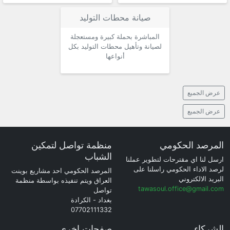
صيانة محطات التوليد
المباشرة بحملة كبيرة ومستعجلة
لصيانة وتأهيل محطات التوليد بكل
أنواعها
عرض الجميع
عرض الجميع
المرصد الحكومي
منظمة تواصل لتمكين
الشباب
ارسل لنا اي مقترحات لتطوير عملنا
لرصد الاداء الحكومي راسلنا على
المرصد الحكومي احد مشاريع بوينت
البريد الالكتروني
العراق ويتم تنفيذه بواسطة منظمة
tawasoul.office@gmail.com
تواصل
بغداد - الكرادة
07702111332
الشركاء
صفحات اخرى