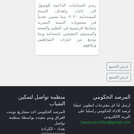
رسم السياسات الداعمة للوصول
الى غايات واهداف التنمية
المستدامة ٢٠٣٠، مما يضمن تقدماً
في مستويات التنمية البشرية
بإبعادها الرئيسية في التعليم والصحة
والمستوى المعيشي باستدامة وبما
يوسع من خيارات المواطنين
ورفاههم
عرض الجميع
عرض الجميع
المرصد الحكومي
منظمة تواصل لتمكين
الشباب
ارسل لنا اي مقترحات لتطوير عملنا
لرصد الاداء الحكومي راسلنا على
المرصد الحكومي احد مشاريع بوينت
البريد الالكتروني
العراق ويتم تنفيذه بواسطة منظمة
tawasoul.office@gmail.com
تواصل
بغداد - الكرادة