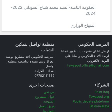
الحكومة الثامنة-السيد محمد شياع السوداني 2022-
2024
المنهاج الوزاري
المرصد الحكومي
منظمة تواصل لتمكين
الشباب
ارسل لنا اي مقترحات لتطوير عملنا
لرصد الاداء الحكومي راسلنا على
المرصد الحكومي احد مشاريع بوينت
البريد الالكتروني
العراق ويتم تنفيذه بواسطة منظمة
tawasoul.office@gmail.com
تواصل
بغداد - الكرادة
07702111332
الشركاء
صفحات اخرى
Point Iraq
من نحن
Tawasoul.org
حول المشروع
Public debate plateform
المنهجية
istinomjer.ba
فريق العمل
اتصل بنا