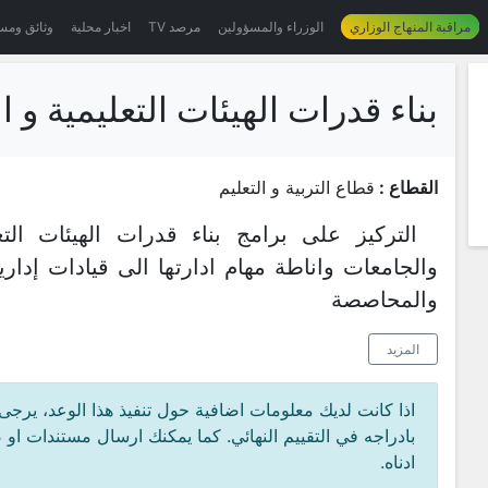
مراقبة المنهاج الوزاري
الوزراء والمسؤولين
مرصد TV
اخبار محلية
وثائق ومس
بناء قدرات الهيئات التعليمية و ال
القطاع :
قطاع التربية و التعليم
التركيز على برامج بناء قدرات الهيئات التع
والجامعات واناطة مهام ادارتها الى قيادات إدارية
والمحاصصة
المزيد
اذا كانت لديك معلومات اضافية حول تنفيذ هذا الوعد، يرجى
بادراجه في التقييم النهائي. كما يمكنك ارسال مستندات او
ادناه.