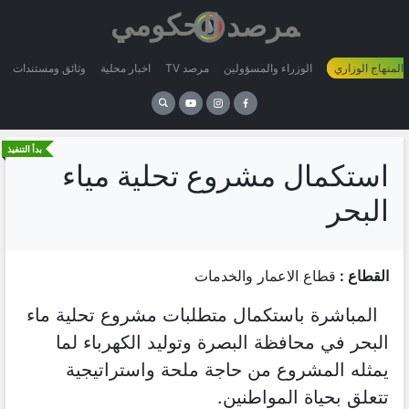
 المنهاج الوزاري
الوزراء والمسؤولين
مرصد TV
اخبار محلية
وثائق ومستندات
بدأ التنفيذ
استكمال مشروع تحلية مياء
البحر
القطاع :
قطاع الاعمار والخدمات
المباشرة باستكمال متطلبات مشروع تحلية ماء
البحر في محافظة البصرة وتوليد الكهرباء لما
يمثله المشروع من حاجة ملحة واستراتيجية
تتعلق بحياة المواطنين.