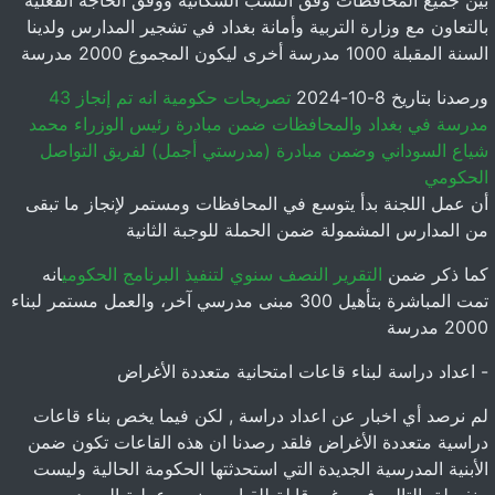
بين جميع المحافظات وفق النسب السكانية ووفق الحاجة الفعلية
بالتعاون مع وزارة التربية وأمانة بغداد في تشجير المدارس ولدينا
السنة المقبلة 1000 مدرسة أخرى ليكون المجموع 2000 مدرسة
ورصدنا بتاريخ 8-10-2024
تصريحات حكومية انه تم إنجاز 43
مدرسة في بغداد والمحافظات ضمن مبادرة رئيس الوزراء محمد
شياع السوداني وضمن مبادرة (مدرستي أجمل) لفريق التواصل
الحكومي
أن عمل اللجنة بدأ يتوسع في المحافظات ومستمر لإنجاز ما تبقى
من المدارس المشمولة ضمن الحملة للوجبة الثانية
كما ذكر ضمن
التقرير النصف سنوي لتنفيذ البرنامج الحكومي
انه
تمت المباشرة بتأهيل 300 مبنى مدرسي آخر، والعمل مستمر لبناء
2000 مدرسة
- اعداد دراسة لبناء قاعات امتحانية متعددة الأغراض
لم نرصد أي اخبار عن اعداد دراسة , لكن فيما يخص بناء قاعات
دراسية متعددة الأغراض فلقد رصدنا ان هذه القاعات تكون ضمن
الأبنية المدرسية الجديدة التي استحدثتها الحكومة الحالية وليست