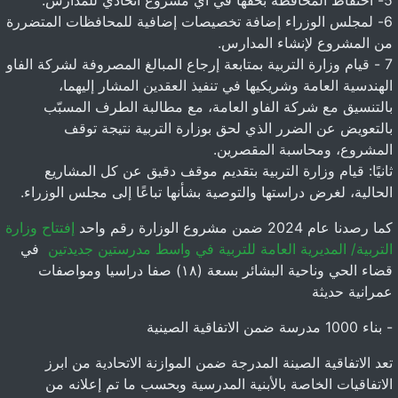
5- احتفاظ المحافظة بحقّها في أي مشروع اتحادي للمدارس.
6- لمجلس الوزراء إضافة تخصيصات إضافية للمحافظات المتضررة
من المشروع لإنشاء المدارس.
7 - قيام وزارة التربية بمتابعة إرجاع المبالغ المصروفة لشركة الفاو
الهندسية العامة وشريكيها في تنفيذ العقدين المشار إليهما،
بالتنسيق مع شركة الفاو العامة، مع مطالبة الطرف المسبّب
بالتعويض عن الضرر الذي لحق بوزارة التربية نتيجة توقف
المشروع، ومحاسبة المقصرين.
ثانيًا: قيام وزارة التربية بتقديم موقف دقيق عن كل المشاريع
الحالية، لغرض دراستها والتوصية بشأنها تباعًا إلى مجلس الوزراء.
كما رصدنا عام 2024 ضمن مشروع الوزارة رقم واحد
إفتتاح وزارة
التربية/ المديرية العامة للتربية في واسط مدرستين جديدتين
في
قضاء الحي وناحية البشائر بسعة (١٨) صفا دراسيا ومواصفات
عمرانية حديثة
- بناء 1000 مدرسة ضمن الاتفاقية الصينية
تعد الاتفاقية الصينة المدرجة ضمن الموازنة الاتحادية من ابرز
الاتفاقيات الخاصة بالأبنية المدرسية وبحسب ما تم إعلانه من