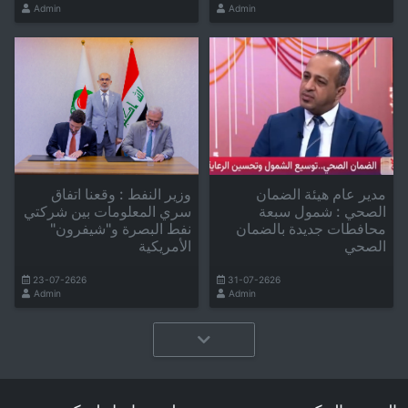
Admin
Admin
مدير عام هيئة الضمان
وزير النفط : وقعنا اتفاق
الصحي : شمول سبعة
سري المعلومات بين شركتي
محافطات جديدة بالضمان
نفط البصرة و"شيفرون"
الصحي
الأمريكية
23-07-2626
31-07-2626
Admin
Admin