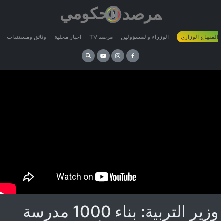
 المنهاج الوزاري
الوزراء والمسؤولين
مرصد TV
اخبار محلية
وثائق ومستندات
وزير التربية: بناء 1000 مدرسة