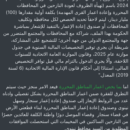
2024 باسم (تهيأة الظروف لعودة النازحين في المحافظات
المحررة وإعادة اعمار القرى المهدمة) بكلفة أولية مقدارها (100)
مليار دينار، ليتم لاحقاً تحديد الحصص لكل محافظة وتكليف
المحافظات أو صندوق إعادة الإعمار بالتنفيذ للإشعار بمباشرة
الحكومة بهذا الملف، شراكة مع المحافظات والمجتمع المتضرر من
جهة والمجتمع الدولي من جهة أخرى؛ للتشجيع على المشاركة،
شريطة أن يجري توفير التخصيصات المالية السنوية في جدول
موازنة عام 2025، وقانون الموازنة العامة الاتحادية للسنوات
اللاحقة، وألّا يجري الدخول بالتزام مالي قبل توافر التخصيص
المالي، استنادًا إلى أحكام قانون الإدارة المالية الاتحادية (6 لسنة
2019) المعدل."
اما
بما يخص اعمار المناطق المحررة
فيعد الامر منجز حيث سيتم
التطرق للفقرة ضمن اعمار المناطق المحررة بشكل تفصيلي وادناه
عدد من الروابط الإيعاز إلى صندوق إعادة إعمار سنجار وسهل
نينوى وصندوق إعادة إعمار المناطق المحررة لبناء قطعتي الأرض
في قضاء سنجار وقضاء الموصل دورًا واطئة الكلفة للعائدين حصرًا
من النازحين الساكنين في المخيمات التي استحصلت الموافقات
المطلوبة من السيد محافظ نينوى.