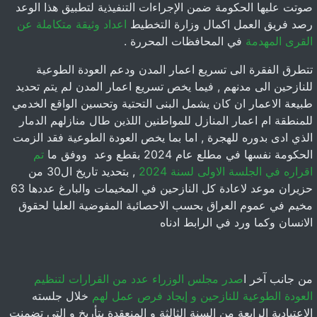
صوتت عليها الحكومة ضمن الإجراءات التنفيذية لتطبيق هذا الوعد
رصد فريق العمل اكمال وزارة التخطيط
اعداد وثيقة متكاملة عن
القرى المهدمة
في المحافظات المحررة .
تتطرق الفقرة الى تسريع اعمار المدن ودعم العودة الطوعية
للنازحين الى مدنهم , فيما يخص تسريع اعمار المدن لم يتم تحديد
طبيعة الاعمار ان كان يشمل البنى التحتية وتحسين الواقع الخدمي
للمنطقة ام اعمار المنازل للمواطنين اللذين طال منازلهم الدمار
الذي ادى بدوره للهجرة , اما بما يخص العودة الطوعية فقد الزمت
الحكومة نفسها في مطلع عام 2024 بقطع وعد ووفق ما
تم
اقراره في الجلسة الاولى لسنة 2024
, بتحديد تاريخ ال30 من
حزيران موعد لاعادة كل النازحين في المخيمات والبارغ عددها 63
مخيم في عموم العراق بحسب الاحصائية المفوضية العليا لحقوق
الانسان وكما ورد في الرابط ادناه
من جانب آخر ا
صدر مجلس الوزراء عدد من القرارات لتنظيم
العودة الطوعية للنازحين و إيجاد فرص عمل لهم
خلال جلسته
الاعتيادية الرابعة من السنة الثالثة و المنعقدة بتأريخ و التي تضمنت