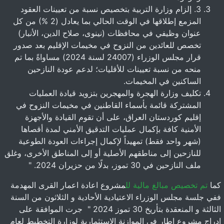
3. إلزام وزارة التربية بتخصيص نسبة من تعيينات العقود
المزمع إطلاقها في الوقت الحالي بما يعادل (2 %) من كل
عنوان وظيفي في محافظات (نينوى، صلاح الدين، الأنبار)
تخصص للعائدين من النزوح في مخيمات الإقليم بعد صدور
قرار مجلس الوزراء (24007 لسنة 2024) مساواةً بما تم
منحه من نسبة تعيينات للأقليات؛ لدعم عودة النازحين
الساكنين في المخيمات.
تكليف وزارة الهجرة والمهجرين بتزويد قيادة العمليات
المشتركة قائمة بأسماء القاطنين في مخيمات النزوح في
إقليم كوردستان العراق، على أن تقوم القيادة والأجهزة
الأمنية كافة بإكمال عمليات التدقيق الأمني لمدة أقصاها
(شهر واحد فقط) تمهيداً لإكمال إجراءات العودة الطوعية
للنازحين إلى مناطقهم الأصلية أو إلى المناطق الأخرى، وغلق
ملف النازحين في 30 تموز، بدلًا من حزيران 2024. "
كما
تم تخصيص مبالغ مالية لل
مشروع اعادة اعمار القرى المهدمة
ففي جلسة مجلس الوزراء الاعتيادية الأحادية و الثلاثون من السنة
الثالثة و المنعقدة بتأريخ 30 تموز 2024 " جرت الموافقة على
إدراج مشروع إطار في الموازنة الاستثمارية لوزارة التخطيط لعام