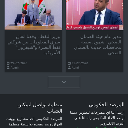
مدير عام هيئة الضمان
وزير النفط : وقعنا اتفاق
الصحي : شمول سبعة
سري المعلومات بين شركتي
محافطات جديدة بالضمان
نفط البصرة و"شيفرون"
الصحي
الأمريكية
23-07-2626
31-07-2626
Admin
Admin
المرصد الحكومي
منظمة تواصل لتمكين
الشباب
ارسل لنا اي مقترحات لتطوير عملنا
لرصد الاداء الحكومي راسلنا على
المرصد الحكومي احد مشاريع بوينت
البريد الالكتروني
العراق ويتم تنفيذه بواسطة منظمة